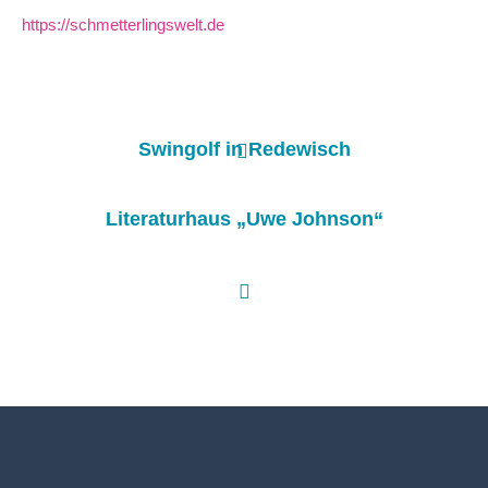
https://schmetterlingswelt.de
odus
Swingolf in Redewisch
Literaturhaus „Uwe Johnson“
dus